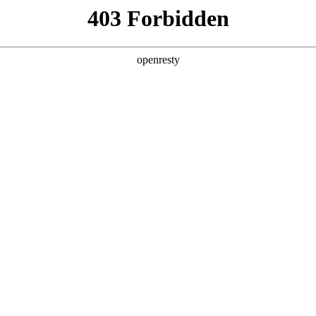
产品及服务
行业解决方案
合作伙伴
投资者关系
行业智能研发，加速企业智能化升级